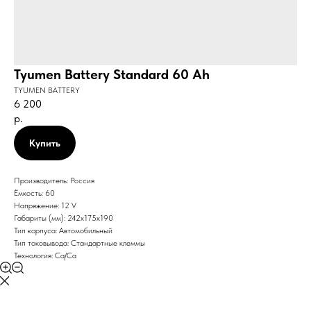
Tyumen Battery Standard 60 Ah
TYUMEN BATTERY
6 200
р.
Купить
Производитель: Россия
Ёмкость: 60
Напряжение: 12 V
Габариты (мм): 242х175х190
Тип корпуса: Автомобильный
Тип токовывода: Стандартные клеммы
Технология: Ca/Ca