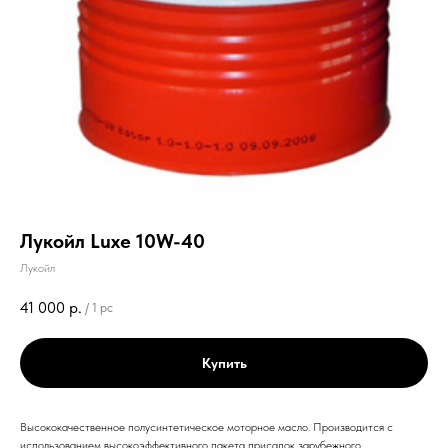
Лукойл Luxe 10W-40
Лукойл
41 000
р.
/
1 pc
Купить
Высококачественное полусинтетическое моторное масло. Производится с
использованием высокоэффективного пакета присадок зарубежного